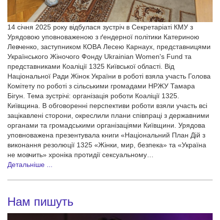
14 січня 2025 року відбулася зустріч в Секретаріаті КМУ з
Урядовою уповноваженою з ґендерної політики Катериною
Левченко, заступником КОВА Лесею Карнаух, представницями
Українського Жіночого Фонду Ukrainian Women's Fund та
представниками Коаліції 1325 Київської області. Від
Національної Ради Жінок України в роботі взяла участь Голова
Комітету по роботі з сільськими громадами НРЖУ Тамара
Бігун. Тема зустрічі: організація роботи Коаліції 1325.
Київщина. В обговоренні перспективи роботи взяли участь всі
зацікавлені сторони, окреслили плани співпраці з державними
органами та громадськими організаціями Київщини. Урядова
уповноважена презентувала книги «Національний План Дій з
виконання резолюції 1325 «Жінки, мир, безпека» та «Україна
не мовчить» хроніка протидії сексуальному…
Детальніше ...
Нам пишуть