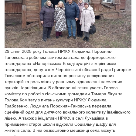
29 січня 2025 року Голова НРЖУ Людмила Порохняк-
Гановська з робочим візитом завітала до фермерського
господарства «Напорівське» В ході зустрічі з керівником
господарства, депутатом Чернігівської обласної ради Григорієм
Ткаченком обговорили питання розвитку деокупованих
територій та роль жінок у ранньому відновленні населених
пунктів Чернігівщини. В обговоренні взяли участь Голова
комітету по роботі з сільськими громадами Тамара Бігун та
Голова Комітету з питань культури НРЖУ Людмила
Грабовенко. Людмила Порохняк-Гановська передала
сценічний одяг для дитячого вокального колективу Іванівського
ліцею. А також з ініціативи НРЖУ, в селі Лукашівка в
приміщенні старої школи відкрили Соціальну шафу для
жителів села. В ній безкоштовно мешканці села можуть