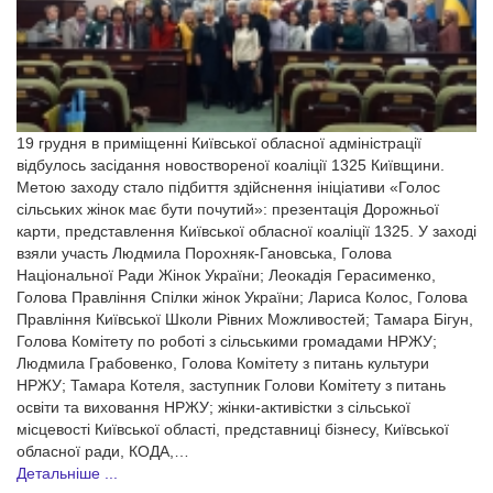
19 грудня в приміщенні Київської обласної адміністрації
відбулось засідання новоствореної коаліції 1325 Київщини.
Метою заходу стало підбиття здійснення ініціативи «Голос
сільських жінок має бути почутий»: презентація Дорожньої
карти, представлення Київської обласної коаліції 1325. У заході
взяли участь Людмила Порохняк-Гановська, Голова
Національної Ради Жінок України; Леокадія Герасименко,
Голова Правління Спілки жінок України; Лариса Колос, Голова
Правління Київської Школи Рівних Можливостей; Тамара Бігун,
Голова Комітету по роботі з сільськими громадами НРЖУ;
Людмила Грабовенко, Голова Комітету з питань культури
НРЖУ; Тамара Котеля, заступник Голови Комітету з питань
освіти та виховання НРЖУ; жінки-активістки з сільської
місцевості Київської області, представниці бізнесу, Київської
обласної ради, КОДА,…
Детальніше ...