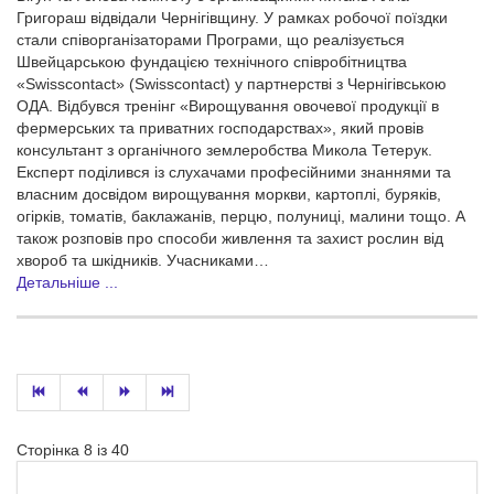
Григораш відвідали Чернігівщину. У рамках робочої поїздки
стали співорганізаторами Програми, що реалізується
Швейцарською фундацією технічного співробітництва
«Swisscontact» (Swisscontact) у партнерстві з Чернігівською
ОДА. Відбувся тренінг «Вирощування овочевої продукції в
фермерських та приватних господарствах», який провів
консультант з органічного землеробства Микола Тетерук.
Експерт поділився із слухачами професійними знаннями та
власним досвідом вирощування моркви, картоплі, буряків,
огірків, томатів, баклажанів, перцю, полуниці, малини тощо. А
також розповів про способи живлення та захист рослин від
хвороб та шкідників. Учасниками…
Детальніше ...
Сторінка 8 із 40