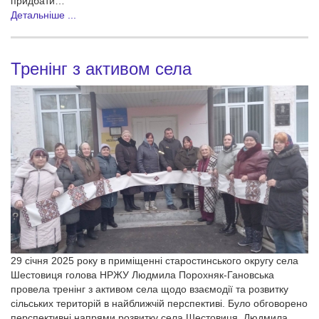
придбати…
Детальніше ...
Тренінг з активом села
29 січня 2025 року в приміщенні старостинського округу села
Шестовиця голова НРЖУ Людмила Порохняк-Гановська
провела тренінг з активом села щодо взаємодії та розвитку
сільських територій в найближчій перспективі. Було обговорено
перспективні напрями розвитку села Шестовиця. Людмила