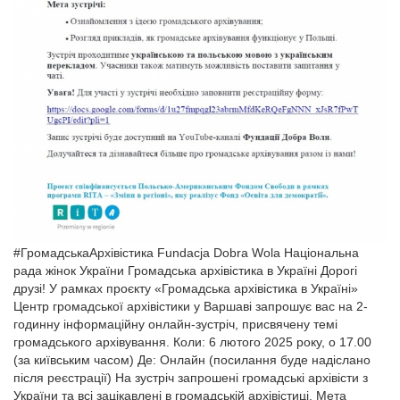
#ГромадськаАрхівістика Fundacja Dobra Wola Національна
рада жінок України Громадська архівістика в Україні Дорогі
друзі! У рамках проєкту «Громадська архівістика в Україні»
Центр громадської архівістики у Варшаві запрошує вас на 2-
годинну інформаційну онлайн-зустріч, присвячену темі
громадського архівування. Коли: 6 лютого 2025 року, о 17.00
(за київським часом) Де: Онлайн (посилання буде надіслано
після реєстрації) На зустріч запрошені громадські архівісти з
України та всі зацікавлені в громадській архівістиці. Мета