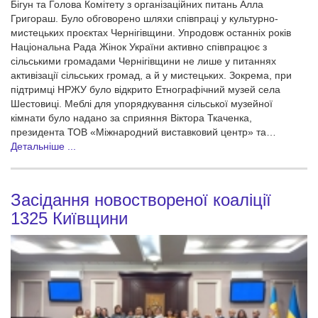
Бігун та Голова Комітету з організаційних питань Алла
Григораш. Було обговорено шляхи співпраці у культурно-
мистецьких проєктах Чернігівщини. Упродовж останніх років
Національна Рада Жінок України активно співпрацює з
сільськими громадами Чернігівщини не лише у питаннях
активізації сільських громад, а й у мистецьких. Зокрема, при
підтримці НРЖУ було відкрито Етнографічний музей села
Шестовиці. Меблі для упорядкування сільської музейної
кімнати було надано за сприяння Віктора Ткаченка,
президента ТОВ «Міжнародний виставковий центр» та…
Детальніше ...
Засідання новоствореної коаліції
1325 Київщини