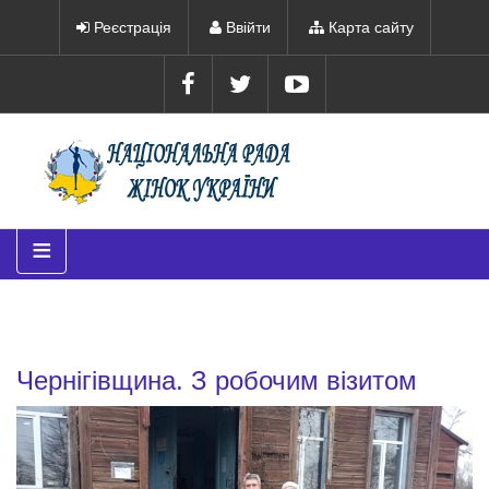
Реєстрація
Ввійти
Карта сайту
≡
Чернігівщина. З робочим візитом