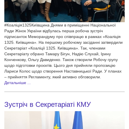
#Коаліція1325Київщина Днями в приміщенні Національної
Ради Жінок України відбулась перша робоча зустріч
підписанток Меморандуму про співпрацю в рамках «Коаліція
1325. Київщина». На першому робочому засіданні затвердили
Секретаріат «Коаліції 1325. Київщина». Так, членами
Секретаріату обрано Тамару Бігун, Надію Слухай, Ірину
Конченкову, Ольгу Давиденко. Також створили Робочу групу
щодо підготовки проєктів. Цього дня прийняли пропозицію
Лариси Колос щодо створення Наставницької Ради. У планах
– прийняття Регламенту, який активно обговорили.
Детальніше ...
Зустріч в Секретаріаті КМУ