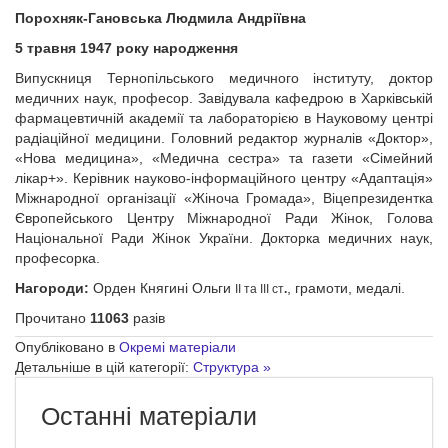
Порохняк-Гановська Людмила Андріївна
5 травня 1947 року народження
Випускниця Тернопільського медичного інституту, доктор
медичних наук, професор. Завідувала кафедрою в Харківській
фармацевтичній академії та лабораторією в Науковому центрі
радіаційної медицини. Головний редактор журналів «Доктор»,
«Нова медицина», «Медична сестра» та газети «Сімейний
лікар+». Керівник науково-інформаційного центру «Адаптація»
Міжнародної організації «Жіноча Громада», Віцепрезидентка
Європейського Центру Міжнародної Ради Жінок, Голова
Національної Ради Жінок України. Докторка медичних наук,
професорка.
Нагороди:
Орден Княгині Ольги
, грамоти, медалі.
ІІ та ІІІ ст
.
Прочитано
11063
разів
Опубліковано в
Окремі матеріали
Детальніше в цій категорії:
Структура »
Останні матеріали