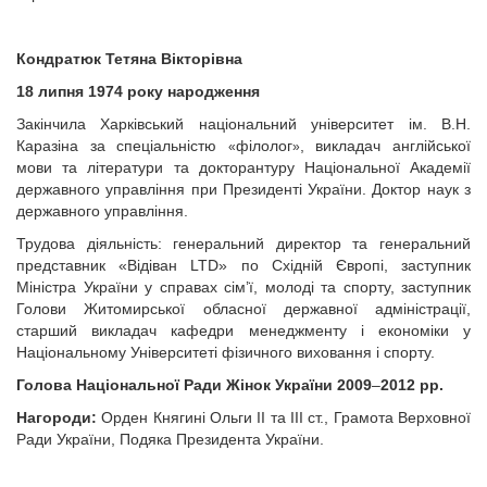
Кондратюк Тетяна Вікторівна
18 липня 1974 року народження
Закінчила Харківський національний університет ім. В.Н.
Каразіна за спеціальністю
філолог
, викладач англійської
«
»
мови та літератури та докторантуру Національної Академії
державного управління при Президенті України. Доктор наук з
державного управління.
Трудова діяльність: генеральний директор та генеральний
представник «Відіван LTD» по Східній Європі, заступник
Міністра України у справах сім’ї, молоді та спорту, заступник
Голови Житомирської обласної державної адміністрації,
старший викладач кафедри менеджменту і економіки у
Національному Університеті фізичного виховання і спорту.
Голова Національної Ради Жінок України 2009
–
2012 рр.
Нагороди:
Орден Княгині Ольги ІІ та ІІІ ст., Грамота Верховної
Ради України, Подяка Президента України.