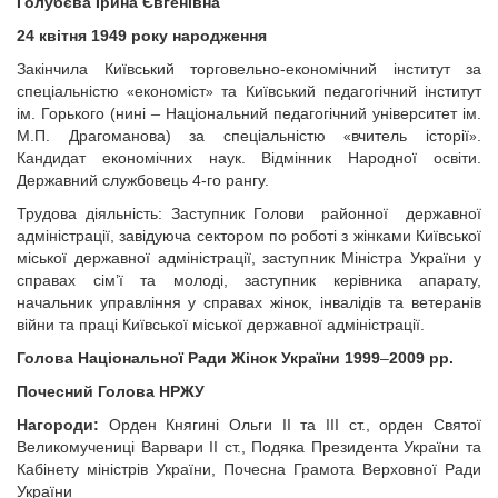
Голубєва Ірина Євгенівна
24 квітня 1949 року народження
Закінчила Київський торговельно-економічний інститут за
спеціальністю
економіст
та Київський педагогічний інститут
«
»
–
ім. Горького (нині
Національний педагогічний університет ім.
М.П. Драгоманова) за спеціальністю
вчитель історії
.
«
»
Кандидат економічних наук. Відмінник Народної освіти.
Державний службовець 4-го рангу.
Трудова діяльність: Заступник Голови районної державної
адміністрації, завідуюча сектором по роботі з жінками Київської
міської державної адміністрації, заступник Міністра України у
справах сім’ї та молоді, заступник керівника апарату,
начальник управління у справах жінок, інвалідів та ветеранів
війни та праці Київської міської державної адміністрації.
Голова Національної Ради Жінок України 1999
–
2009 рр.
Почесний Голова НРЖУ
Нагороди:
Орден Княгині Ольги ІІ та ІІІ ст., орден Святої
Великомучениці Варвари ІІ ст., Подяка Президента України та
Кабінету міністрів України, Почесна Грамота Верховної Ради
України