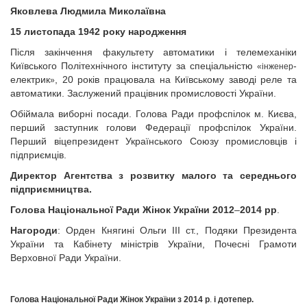
Яковлева Людмила Миколаївна
15 листопада 1942 року народження
Після закінчення факультету автоматики і телемеханіки
Київського Політехнічного інституту за спеціальністю
-
«інженер
електрик
, 20 років працювала на Київському заводі реле та
»
автоматики. Заслужений працівник промисловості України.
Обіймала виборні посади. Голова Ради профспілок м. Києва,
перший заступник голови Федерації профспілок України.
Перший віцепрезидент Українського Союзу промисловців і
підприємців.
Директор Агентства з розвитку малого та середнього
підприємництва.
Голова Національної Ради Жінок України 2012
–
2014 рр
.
Нагороди
: Орден Княгині Ольги ІІІ ст., Подяки Президента
України та Кабінету міністрів України, Почесні Грамоти
Верховної Ради України.
Голова Національної Ради Жінок України з
2014 р
.
і дотепер.