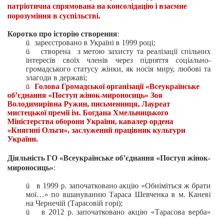
патріотична
спрямована на консолідацію і взаємне
порозуміння в суспільстві.
Коротко про історію створення
:
ü
зареєстровано
в Україні в 1999 році;
ü
створена
з метою захисту та реалізації спільних
інтересів своїх членів через підняття соціально-
громадського статусу жінки, як носія миру, любові та
злагоди в державі;
ü
Голова Громадської організації «Всеукраїнське
об’єднання «Поступ жінок-мироносиць» Зоя
Володимирівна Ружин, письменниця, Лауреат
мистецької премії ім. Богдана Хмельницького
Міністерства оборони України, кавалер ордена
«Княгині Ольги», заслужений працівник культури
України.
Діяльність
ГО
«Всеукраїнське об’єднання «Поступ жінок-
мироносиць»
:
ü
в 1999 р. започатковано акцію «Обніміться ж брати
мої…» по вшануванню Тараса Шевченка в м.
Каневі
на Чернечій (Тарасовій горі);
ü
в 2012 р. започатковано акцію «Тарасова верба»