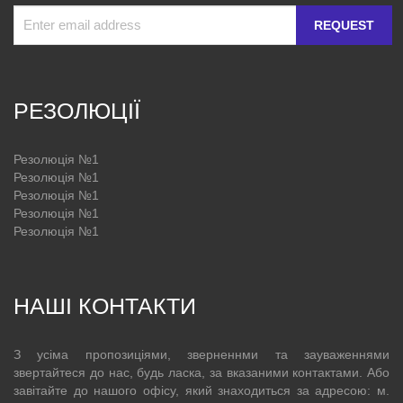
REQUEST
РЕЗОЛЮЦІЇ
Резолюція №1
Резолюція №1
Резолюція №1
Резолюція №1
Резолюція №1
НАШІ КОНТАКТИ
З усіма пропозиціями, зверненнми та зауваженнями
звертайтеся до нас, будь ласка, за вказаними контактами. Або
завітайте до нашого офісу, який знаходиться за адресою: м.