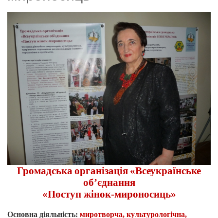
Громадська
організація
«Всеукраїнське
об
’
єднання
«Поступ жінок-мироносиць»
Основна діяльність:
миротворча, культурологічна
,