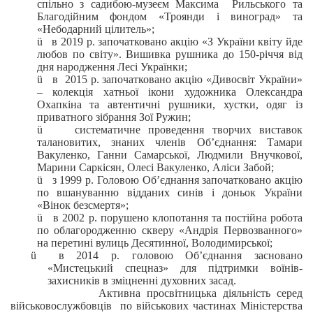
спільно з садибою-музеєм Максима
Рильського та
Благодійним фондом «Троянди і виноград» та
«Небодарний цілитель»;
ü
в 2019 р. започатковано акцію «З України квіту йде
любов по світу». Вишивка рушника до 150-річчя від
дня народження Лесі Українки;
ü
в
2015 р. започатковано акцію «Дивосвіт України»
–
колекція хатньої ікони художника Олександра
Охапкіна та автентичні рушники, хустки, одяг із
приватного зібрання Зої Ружин;
ü
систематичне проведення творчих виставок
талановитих, знаних членів Об’єднання: Тамари
Вакуленко, Ганни Самарської, Людмили Внучкової,
Марини Саркісян, Олесі Вакуленко, Аліси Забой;
ü
з 1999 р. Головою Об’єднання започатковано акцію
по вшануванню відданих синів і доньок України
«Вінок безсмертя»;
ü
в 2002 р. порушено клопотання та постійна робота
по облагородженню скверу «Андрія Первозванного»
на перетині вулиць Десятинної, Володимирської;
ü
в 2014 р. головою Об’єднання засновано
«Мистецький спецназ» для підтримки воїнів-
захисників в зміцненні духовних засад.
Активна просвітницька діяльність серед
військовослужбовців
по військових частинах Міністерства