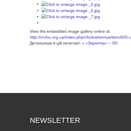
View the embedded image gallery online at:
http://nrzhu.org.ua/index.php/oholoshennya/item/605
Детальніше в цій категорії:
« «Зернятку» – 35!
NEWSLETTER