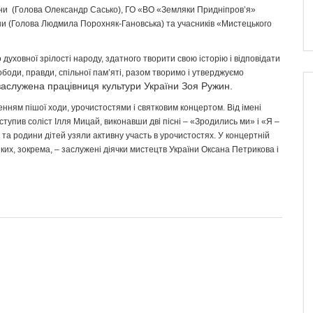
їни (Голова Олександр Сасько), ГО «ВО «Земляки Придніпров’я»
їни (Голова Людмила Порохняк-Гановська) та учасників «Мистецького
духовної зрілості народу, здатного творити свою історію і відповідати
ободи, правди, спільної пам’яті, разом творимо і утверджуємо
 заслужена працівниця культури України Зоя Ружин.
ням пішої ходи, урочистостями і святковим концертом. Від імені
тупив соліст Ілля Мицай, виконавши дві пісні – «Зродились ми» і «Я –
к та родини дітей узяли активну участь в урочистостях. У концертній
яких, зокрема, – заслужені діячки мистецтв України Оксана Петрикова і