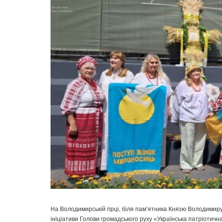
На Володимирській гірці, біля пам’ятника Князю Володимиру
ініціативи Голови громадського руху «Українська патріотич