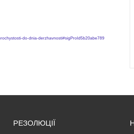
-urochystosti-do-dnia-derzhavnosti#sigProId5b20abe789
РЕЗОЛЮЦІЇ