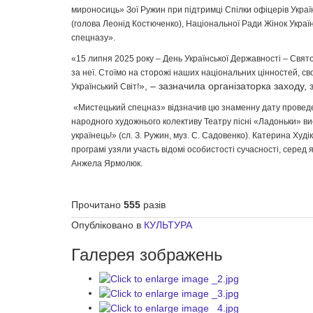
мироносиць» Зої Ружин при підтримці Спілки офіцерів Укра
(голова Леонід Костюченко), Національної Ради Жінок Укра
спецназу».
«15 липня 2025 року – День Української Державності – Свято 
за неї. Стоїмо на сторожі наших національних цінностей, св
», – зазначила організаторка заходу,
Український Світ!
«Мистецький спецназ» відзначив цю знаменну дату проведен
народного художнього колективу Театру пісні «Ладоньки» вис
українець!» (сл. З. Ружин, муз. С. Садовенко). Катерина Худі
програмі узяли участь відомі особистості сучасності, серед 
Анжела Ярмолюк.
Прочитано
555
разів
Опубліковано в
КУЛЬТУРА
Галерея зображень