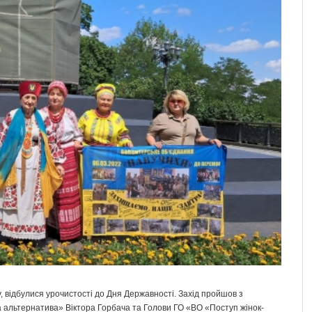
, відбулися урочистості до Дня Державності. Захід пройшов з
на альтернатива» Віктора Горбача та Голови ГО «ВО «Поступ жінок-