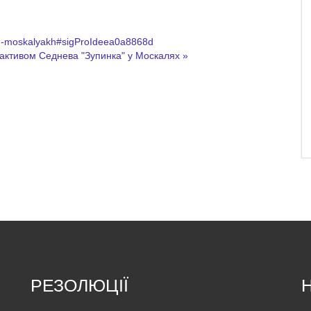
a-u-moskalyakh#sigProIdeea0a8868d
 активом Седнева
"Зупинка" у Москалях »
РЕЗОЛЮЦІЇ