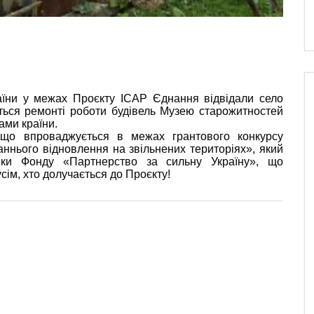
аїни у межах Проєкту ІСАР Єднання відвідали село
ться ремонті роботи будівель Музею старожитностей
жами країни.
 що впроваджується в межах грантового конкурсу
аннього відновлення на звільнених територіях», який
мки Фонду «Партнерство за сильну Україну», що
ім, хто долучається до Проєкту!