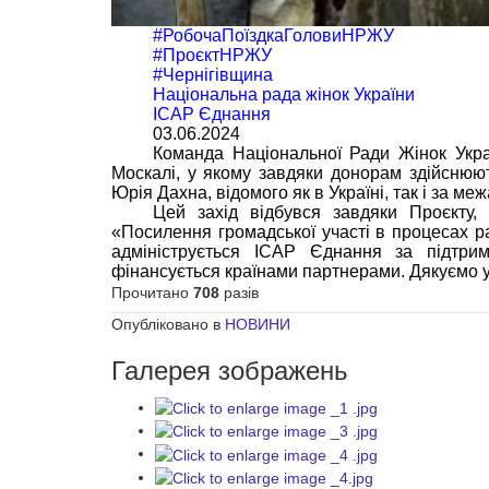
#РобочаПоїздкаГоловиНРЖУ
#ПроєктНРЖУ
#Чернігівщина
Національна рада жінок України
ІСАР Єднання
03.06.2024
Команда Національної Ради Жінок Укр
Москалі, у якому завдяки донорам здійснюю
Юрія Дахна, відомого як в Україні, так і за ме
Цей захід відбувся завдяки Проєкту,
«Посилення громадської участі в процесах р
адмініструється ІСАР Єднання за підтри
фінансується країнами партнерами. Дякуємо ус
Прочитано
708
разів
Опубліковано в
НОВИНИ
Галерея зображень