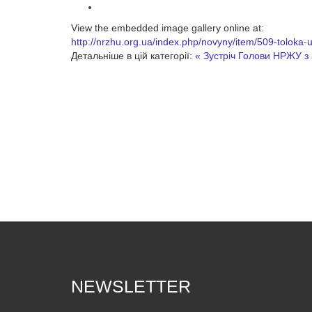
View the embedded image gallery online at:
http://nrzhu.org.ua/index.php/novyny/item/509-tolok
Детальніше в цій категорії:
« Зустріч Голови НРЖУ з
NEWSLETTER