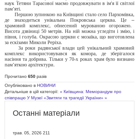
наук Тетяни Тарасової маємо продовжувати в ім'я її світлої
пам’яті.
Першою зупинкою на Київщині стало село Пархомівка,
де знаходиться унікальна Покровська церква. Це
–
храмовий комплекс, обнесений мурованою огорожею.
Висота дзвіниці 50 метрів. На ній можна угледіти і змію, і
півня, і голуба. Окрасою церкви є мозаїка, що виготовлена
за ескізами Миколи Реріха.
За роки радянської влади цей унікальний храмовий
комплекс використовувався як комора, де зберігалося
насіння та добрива. Тільки у 70-х роках храм було визнано
пам’яткою архітектури.
Прочитано
650
разів
Опубліковано в
НОВИНИ
Детальніше в цій категорії:
« Київщина: Меморандум про
співпрацю
У Музеї «Звитяги та трагедії України» »
Останні матеріали
трав. 05, 2026
211