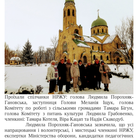
Проїхали спілчанки НРЖУ: голова Людмила Порохняк-
Гановська, заступниця Голови Меланія Іщук, голова
Комітету по роботі з сільськими громадами Тамара Бігун,
голова Комітету з питань культури Людмила Грабовенко,
членкині: Тамара Котеля, Віра Кацап та Надія Скакодуб.
Людмила Порохняк-Гановська зазначила, що усі
напрацювання і волонтерські, і мистецькі членкині НРЖУ,
експертки Міністерства оборони, кандидатки педагогічних